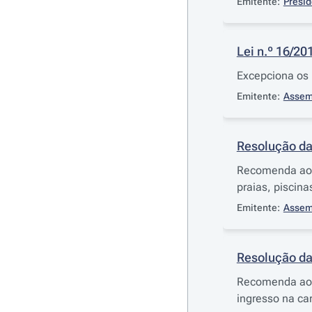
Emitente:
Presid
Lei n.º 16/20
Excepciona os 
Emitente:
Assem
Resolução da
Recomenda ao G
praias, piscina
Emitente:
Assem
Resolução da
Recomenda ao G
ingresso na car