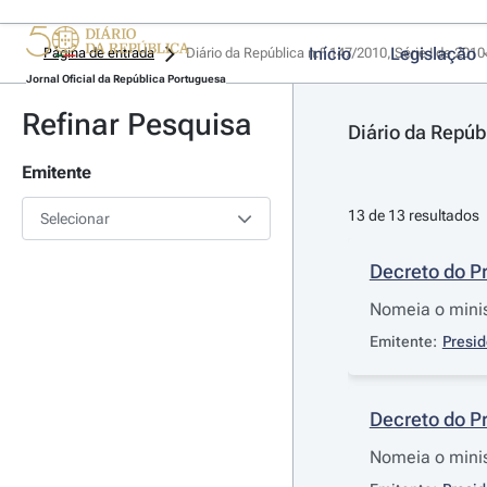
Início
Legislação
Página de entrada
Diário da República n.º 147/2010, Série I de 201
Jornal Oficial da República Portuguesa
Refinar Pesquisa
Diário da Repúb
Emitente
13 de 13 resultados
Selecionar
Decreto do P
Nomeia o minis
Emitente:
Presid
Decreto do P
Nomeia o minis