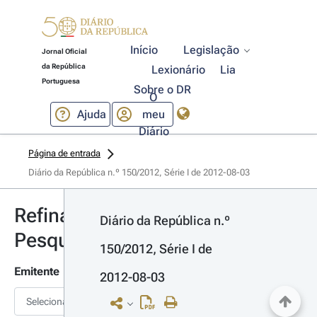
Início
Legislação
Jornal Oficial
da República
Lexionário
Lia
Portuguesa
Sobre o DR
O
Ajuda
meu
Diário
Página de entrada
Diário da República n.º 150/2012, Série I de 2012-08-03
Refinar
Diário da República n.º 
Pesquisa
150/2012, Série I de 
Emitente
2012-08-03
Selecionar