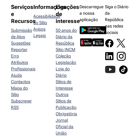
Serviços
Informações
Ligações
Descarregue
Siga o Diário
e
de
a nossa
da
Acessibilidade
aplicação
República
Recursos
interesse
do Sítio
nas redes
Avisos
Submissão
50 anos do
sociais
Legais
de Atos
Diário da
Sugestões
República
Reportar
Sítio INCM
Erro
Coleção
Atributos
Legislação
Profissionais
Loja do
Ajuda
Diário
Contactos
Sítios de
Mapa do
Interesse
Sítio
Outros
Subscrever
Sítios de
RSS
Publicação
Obrigatória
Jornal
Oficial da
União