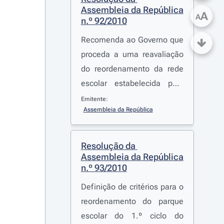
Assembleia da República 
A
A
n.º 92/2010
Recomenda ao Governo que
proceda a uma reavaliação
do reordenamento da rede
escolar estabelecida pela
Resolução do Conselho de
Emitente:
Assembleia da República
Ministros n.º 44/2010
, de 14
de Junho
Resolução da 
Assembleia da República 
n.º 93/2010
Definição de critérios para o
reordenamento do parque
escolar do 1.º ciclo do