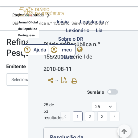
Página de entrada
Início
Legislação
Jornal Oficial
Diário da República n.º 155/2010, Série I de 2010-08-11
da República
Lexionário
Lia
Portuguesa
Sobre o DR
Refinar
O
Diário da República n.º 
Ajuda
meu
Pesquisa
155/2010, Série I de 
Diário
Emitente
2010-08-11
Selecionar
Sumário
25 de 
53 
1
2
3
resultados
Resolução da 