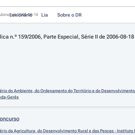
Lexionário
Lia
Sobre o DR
 Série II de 2006-08-18
ica n.º 159/2006, Parte Especial, Série II de 2006-08-18
s
ério do Ambiente, do Ordenamento do Território e do Desenvolvimento 
eda-Gerês
Concurso
ério da Agricultura, do Desenvolvimento Rural e das Pescas - Instituto