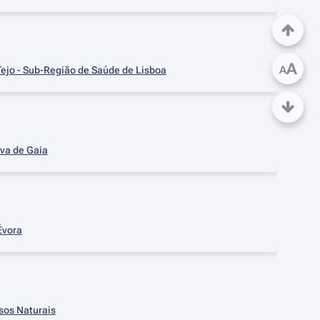
A
A
Tejo - Sub-Região de Saúde de Lisboa
ova de Gaia
Évora
sos Naturais