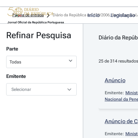
Início
Legislação
Página de entrada
Diário da República n.º 159/2006, Parte Especial,
Jornal Oficial da República Portuguesa
Refinar Pesquisa
Diário da Repúbl
Parte
25 de 314 resultado
Emitente
Anúncio
Selecionar
Emitente:
Minist
Nacional da Pen
Anúncio de 
Emitente:
Minist