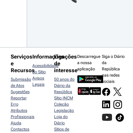
Serviços
Informações
Ligações
Descarregue
Siga o Diário
e
de
a nossa
da
Acessibilidade
aplicação
República
Recursos
interesse
do Sítio
nas redes
Avisos
Submissão
50 anos do
sociais
Legais
de Atos
Diário da
Sugestões
República
Reportar
Sítio INCM
Erro
Coleção
Atributos
Legislação
Profissionais
Loja do
Ajuda
Diário
Contactos
Sítios de