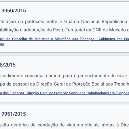
º 9950/2015
lebração do protocolo entre a Guarda Nacional Republican
abilitação e adaptação do Posto Territorial da GNR de Macedo 
ncia do Conselho de Ministros e Ministério das Finanças - Gabinetes dos Se
nto
68/2015
ocedimento concursal comum para o preenchimento de nove po
pa de pessoal da Direção-Geral de Proteção Social aos Traba
io das Finanças - Direção-Geral de Proteção Social aos Trabalhadores em Funções
º 9951/2015
são genérica de condução de viaturas oficiais afetas à Dir