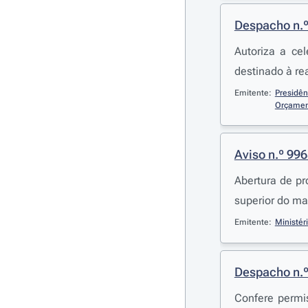
Despacho n.
Autoriza a ce
destinado à re
Emitente:
Presidê
Orçame
Aviso n.º 99
Abertura de pr
superior do ma
Emitente:
Ministér
Despacho n.
Confere permis