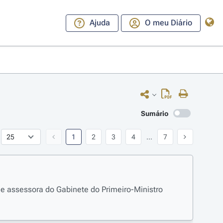
Ajuda
O meu Diário
Sumário
1
2
3
4
...
7
de assessora do Gabinete do Primeiro-Ministro