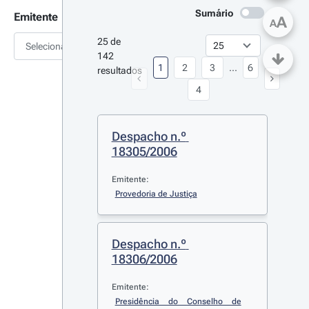
Sumário
Emitente
A
A
25 de 
Selecionar
142 
1
2
3
...
6
resultados
4
Despacho n.º 
18305/2006
Emitente:
Provedoria de Justiça
Despacho n.º 
18306/2006
Emitente:
Presidência do Conselho de 