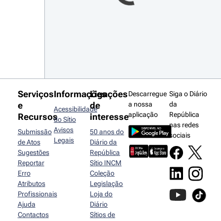
Serviços
Informações
Ligações
Descarregue
Siga o Diário
e
de
a nossa
da
Acessibilidade
aplicação
República
Recursos
interesse
do Sítio
nas redes
Avisos
Submissão
50 anos do
sociais
Legais
de Atos
Diário da
Sugestões
República
Reportar
Sítio INCM
Erro
Coleção
Atributos
Legislação
Profissionais
Loja do
Ajuda
Diário
Contactos
Sítios de