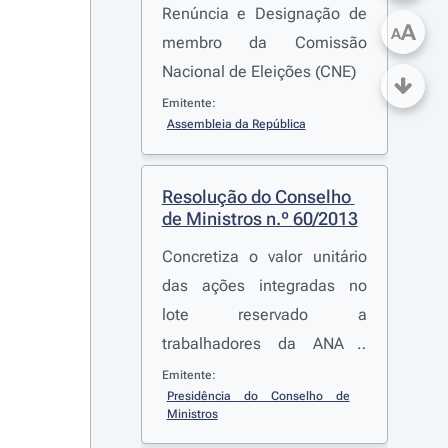
Renúncia e Designação de
A
A
membro da Comissão
Nacional de Eleições (CNE)
Emitente:
Assembleia da República
Resolução do Conselho 
de Ministros n.º 60/2013
Concretiza o valor unitário
das ações integradas no
lote reservado a
trabalhadores da ANA -
Aeroportos de Portugal,
Emitente:
Presidência do Conselho de 
S.A., nos termos do n.º 1 da
Ministros
Resolução do Conselho de