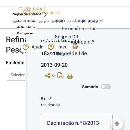
Página de entrada
Início
Legislação
Jornal Oficial
Diário da República n.º 182/2013, Série I de 2013-09-20
da República
Lexionário
Lia
Portuguesa
Sobre o DR
Refinar
O
Diário da República n.º 
Ajuda
meu
Pesquisa
182/2013, Série I de 
Diário
Emitente
2013-09-20
Selecionar
Sumário
5 de 5 
resultados
Declaração n.º 8/2013