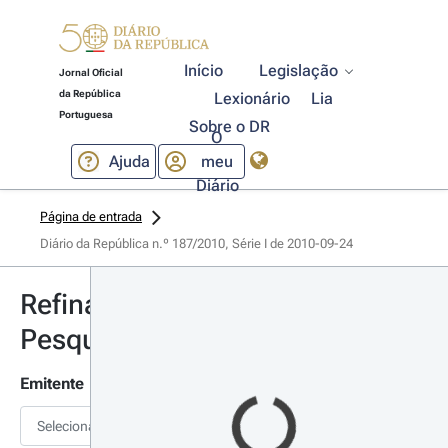
Início
Legislação
Jornal Oficial
da República
Lexionário
Lia
Portuguesa
Sobre o DR
O
Ajuda
meu
Diário
Página de entrada
Diário da República n.º 187/2010, Série I de 2010-09-24
Refinar
Pesquisa
Emitente
Selecionar