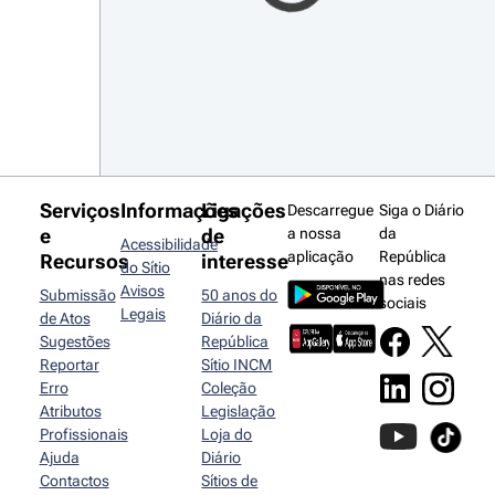
Serviços
Informações
Ligações
Descarregue
Siga o Diário
e
de
a nossa
da
Acessibilidade
aplicação
República
Recursos
interesse
do Sítio
nas redes
Avisos
Submissão
50 anos do
sociais
Legais
de Atos
Diário da
Sugestões
República
Reportar
Sítio INCM
Erro
Coleção
Atributos
Legislação
Profissionais
Loja do
Ajuda
Diário
Contactos
Sítios de