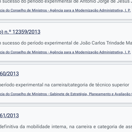
sucesso do período experimental de António Jorge de Jesus Jo
cia do Conselho de Ministros - Agência para a Modernização Administrativa, I. P.
o) n.º 12359/2013
sucesso do período experimental de João Carlos Trindade Magé
cia do Conselho de Ministros - Agência para a Modernização Administrativa, I. P.
360/2013
eríodo experimental na carreira/categoria de técnico superior
cia do Conselho de Ministros - Gabinete de Estratégia, Planeamento e Avaliação 
361/2013
efinitiva da mobilidade interna, na carreira e categoria de as