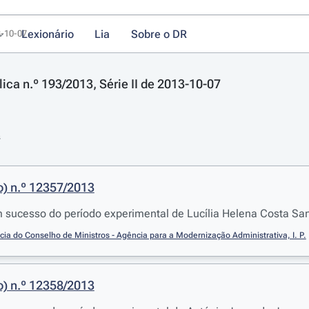
Lexionário
Lia
Sobre o DR
3-10-07
ica n.º 193/2013, Série II de 2013-10-07
s
o) n.º 12357/2013
sucesso do período experimental de Lucília Helena Costa San
cia do Conselho de Ministros - Agência para a Modernização Administrativa, I. P.
o) n.º 12358/2013