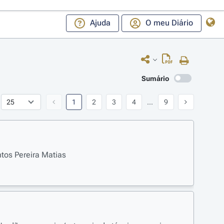
Ajuda
O meu Diário
Sumário
1
2
3
4
...
9
tos Pereira Matias