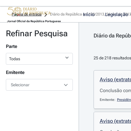
Início
Legislação
Página de entrada
Diário da República n.º 193/2013, Série II de 201
Jornal Oficial da República Portuguesa
Refinar Pesquisa
Diário da Repúbl
Parte
25 de 218 resultado
Emitente
Aviso (extrat
Selecionar
Conclusão com 
Emitente:
Presidên
Aviso (extrat