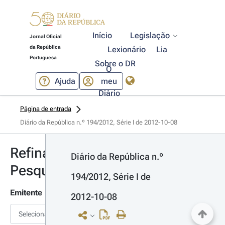
Início
Legislação
Jornal Oficial
da República
Lexionário
Lia
Portuguesa
Sobre o DR
O
Ajuda
meu
Diário
Página de entrada
Diário da República n.º 194/2012, Série I de 2012-10-08
Refinar
Diário da República n.º 
Pesquisa
194/2012, Série I de 
Emitente
2012-10-08
Selecionar