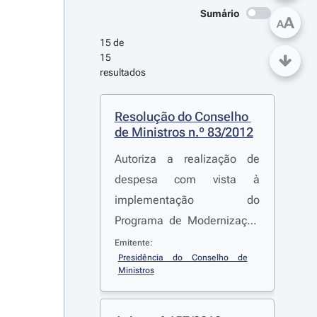
Sumário
A
A
15 de 
15 
resultados
Resolução do Conselho 
de Ministros n.º 83/2012
Autoriza a realização de
despesa com vista à
implementação do
Programa de Modernização
do Parque Escolar Destinado
Emitente:
Presidência do Conselho de 
ao Ensino Secundário para o
Ministros
primeiro semestre de 2012