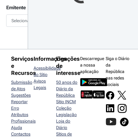
Emitente
Selecionar
Serviços
Informações
Ligações
Descarregue
Siga o Diário
e
de
a nossa
da
Acessibilidade
aplicação
República
Recursos
interesse
do Sítio
nas redes
Avisos
Submissão
50 anos do
sociais
Legais
de Atos
Diário da
Sugestões
República
Reportar
Sítio INCM
Erro
Coleção
Atributos
Legislação
Profissionais
Loja do
Ajuda
Diário
Contactos
Sítios de