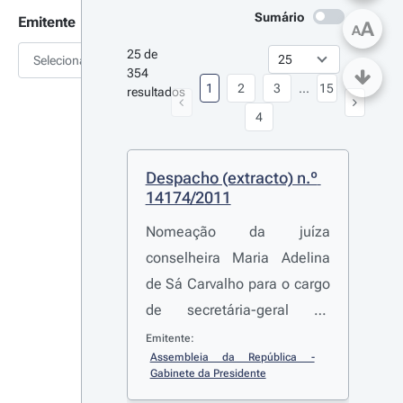
Sumário
Emitente
A
A
25 de 
Selecionar
354 
1
2
3
...
15
resultados
4
Despacho (extracto) n.º 
14174/2011
Nomeação da juíza
conselheira Maria Adelina
de Sá Carvalho para o cargo
de secretária-geral da
Assembleia da República
Emitente:
Assembleia da República - 
Gabinete da Presidente