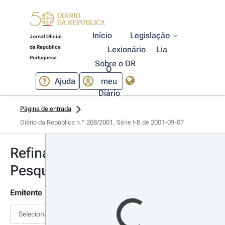
Início
Legislação
Jornal Oficial
da República
Lexionário
Lia
Portuguesa
Sobre o DR
O
Ajuda
meu
Diário
Página de entrada
Diário da República n.º 208/2001, Série I-B de 2001-09-07
Refinar
Pesquisa
Emitente
Selecionar