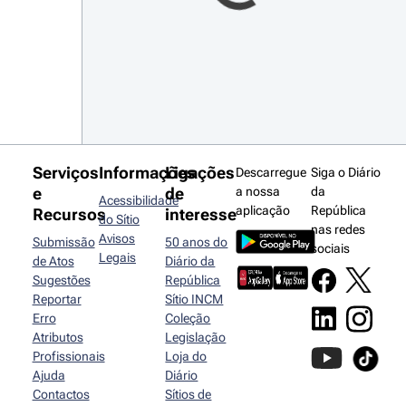
Serviços
Informações
Ligações
Descarregue
Siga o Diário
e
de
a nossa
da
Acessibilidade
aplicação
República
Recursos
interesse
do Sítio
nas redes
Avisos
Submissão
50 anos do
sociais
Legais
de Atos
Diário da
Sugestões
República
Reportar
Sítio INCM
Erro
Coleção
Atributos
Legislação
Profissionais
Loja do
Ajuda
Diário
Contactos
Sítios de