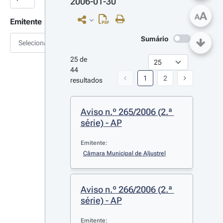
2006-01-30
A
A
Emitente
Sumário
Selecionar
25 de 
44 
1
2
resultados
Aviso n.º 265/2006 (2.ª 
série) - AP
Emitente:
Câmara Municipal de Aljustrel
Aviso n.º 266/2006 (2.ª 
série) - AP
Emitente: