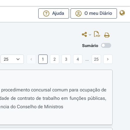
Ajuda
O meu Diário
Sumário
1
2
3
4
...
25
 no procedimento concursal comum para ocupação de
idade de contrato de trabalho em funções públicas,
ência do Conselho de Ministros