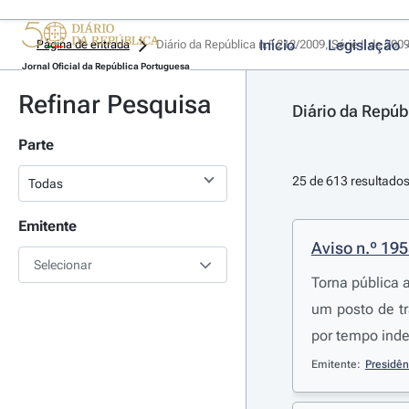
Início
Legislação
Página de entrada
Diário da República n.º 212/2009, Série II de 200
Jornal Oficial da República Portuguesa
Refinar Pesquisa
Diário da Repúbl
Parte
25 de 613 resultado
Emitente
Aviso n.º 19
Selecionar
Torna pública 
um posto de tr
por tempo inde
Emitente:
Presidên