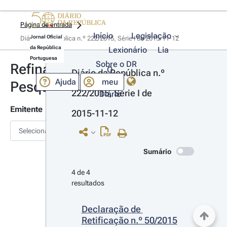
Página de entrada
Início
Legislação
Jornal Oficial
Diário da República n.º 222/2015, Série I de 2015-11-12
da República
Lexionário
Lia
Portuguesa
Sobre o DR
Refinar
O
Diário da República n.º 
Ajuda
meu
Pesquisa
222/2015, Série I de 
Diário
Emitente
2015-11-12
Selecionar
Sumário
4 de 4 
resultados
Declaração de 
Retificação n.º 50/2015