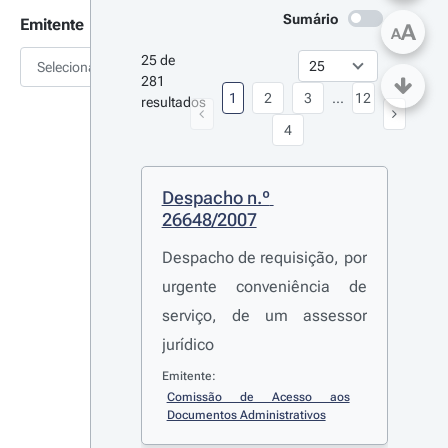
Sumário
Emitente
A
A
25 de 
Selecionar
281 
1
2
3
...
12
resultados
4
Despacho n.º 
26648/2007
Despacho de requisição, por
urgente conveniência de
serviço, de um assessor
jurídico
Emitente:
Comissão de Acesso aos 
Documentos Administrativos