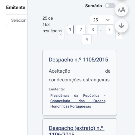
Sumário
Emitente
A
A
25 de 
Selecionar
163 
1
2
3
...
7
resultados
4
Despacho n.º 1105/2015
Aceitação de
condecorações estrangeiras
Emitente:
Presidência da República - 
Chancelaria das Ordens 
Honoríficas Portuguesas
Despacho (extrato) n.º 
1106/2015