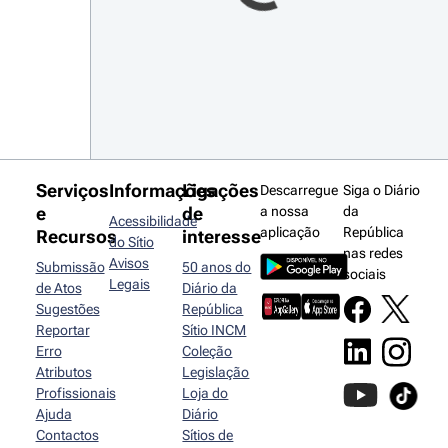
Serviços
Informações
Ligações
Descarregue
Siga o Diário
e
de
a nossa
da
Acessibilidade
aplicação
República
Recursos
interesse
do Sítio
nas redes
Avisos
Submissão
50 anos do
sociais
Legais
de Atos
Diário da
Sugestões
República
Reportar
Sítio INCM
Erro
Coleção
Atributos
Legislação
Profissionais
Loja do
Ajuda
Diário
Contactos
Sítios de