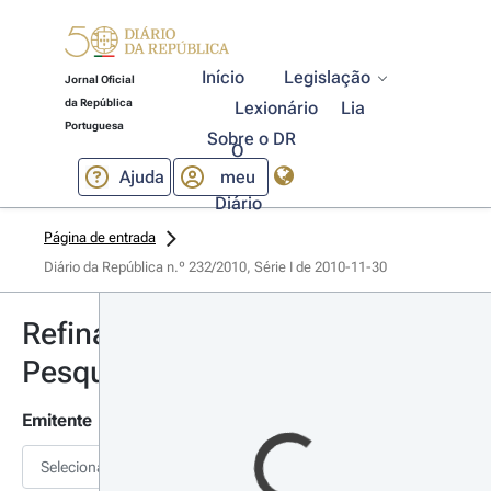
Início
Legislação
Jornal Oficial
da República
Lexionário
Lia
Portuguesa
Sobre o DR
O
Ajuda
meu
Diário
Página de entrada
Diário da República n.º 232/2010, Série I de 2010-11-30
Refinar
Pesquisa
Emitente
Selecionar