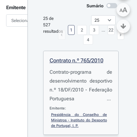
Sumário
Emitente
A
A
25 de 
Selecionar
527 
1
2
3
...
22
resultados
4
Contrato n.º 765/2010
Contrato-programa de
desenvolvimento desportivo
n.º 18/DF/2010 - Federação
Portuguesa de
Paraquedismo
Emitente:
Presidência do Conselho de 
Ministros - Instituto do Desporto 
de Portugal, I. P.