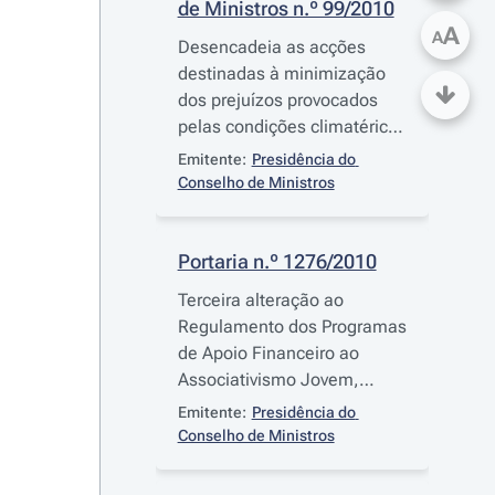
de Ministros n.º 99/2010
A
A
Desencadeia as acções
destinadas à minimização
dos prejuízos provocados
pelas condições climatéricas
excepcionais que atingiram
Emitente:
Presidência do 
vários municípios no dia 7 de
Conselho de Ministros
Dezembro de 2010
Portaria n.º 1276/2010
Terceira alteração ao
Regulamento dos Programas
de Apoio Financeiro ao
Associativismo Jovem,
aprovado pela
Portaria n.º
Emitente:
Presidência do 
1230/2006
, de 15 de
Conselho de Ministros
Novembro