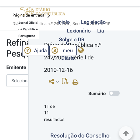
Página de entrada
Início
Legislação
Jornal Oficial
Diário da República n.º 242/2010, Série I de 2010-12-16
da República
Lexionário
Lia
Portuguesa
Sobre o DR
Refinar
O
Diário da República n.º 
Ajuda
meu
Pesquisa
242/2010, Série I de 
Diário
Emitente
2010-12-16
Selecionar
Sumário
11 de 
11 
resultados
Resolução do Conselho 