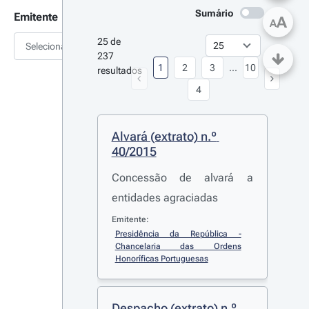
Sumário
Emitente
A
A
25 de 
Selecionar
237 
1
2
3
...
10
resultados
4
Alvará (extrato) n.º 
40/2015
Concessão de alvará a
entidades agraciadas
Emitente:
Presidência da República - 
Chancelaria das Ordens 
Honoríficas Portuguesas
Despacho (extrato) n.º 