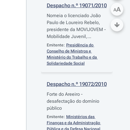
Despacho n.º 19071/2010
A
A
Nomeia o licenciado João
Paulo de Loureiro Rebelo,
presidente da MOVIJOVEM -
Mobilidade Juvenil,
Cooperativa de Interesse
Emitente:
Presidência do 
Público de Responsabilidade
Conselho de Ministros e 
Limitada
Ministério do Trabalho e da 
Solidariedade Social
Despacho n.º 19072/2010
Forte do Areeiro -
desafectação do domínio
público
Emitente:
Ministérios das 
Finanças e da Administração 
Pública e da Defesa Nacional