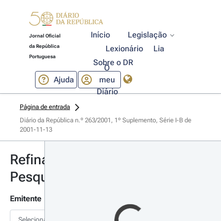
Início
Legislação
Jornal Oficial
da República
Lexionário
Lia
Portuguesa
Sobre o DR
O
Ajuda
meu
Diário
Página de entrada
Diário da República n.º 263/2001, 1º Suplemento, Série I-B de 
2001-11-13
Refinar
Pesquisa
Emitente
Selecionar