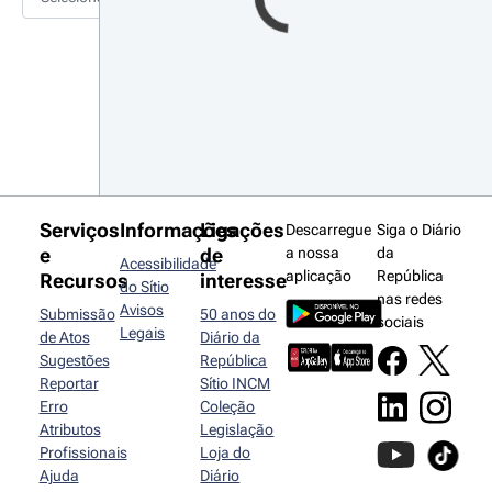
Serviços
Informações
Ligações
Descarregue
Siga o Diário
e
de
a nossa
da
Acessibilidade
aplicação
República
Recursos
interesse
do Sítio
nas redes
Avisos
Submissão
50 anos do
sociais
Legais
de Atos
Diário da
Sugestões
República
Reportar
Sítio INCM
Erro
Coleção
Atributos
Legislação
Profissionais
Loja do
Ajuda
Diário