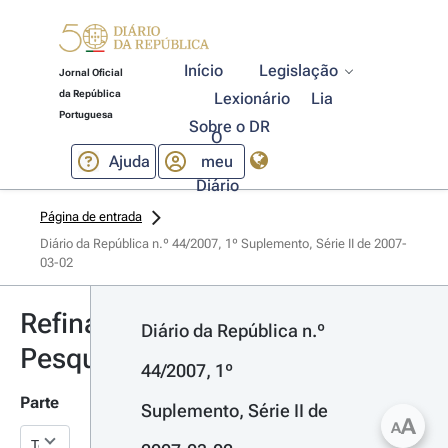
Início
Legislação
Jornal Oficial
da República
Lexionário
Lia
Portuguesa
Sobre o DR
O
Ajuda
meu
Diário
Página de entrada
Diário da República n.º 44/2007, 1º Suplemento, Série II de 2007-
03-02
Refinar
Diário da República n.º 
Pesquisa
44/2007, 1º 
Parte
Suplemento, Série II de 
A
A