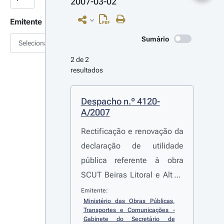
2007-03-02
Emitente
Sumário
Selecionar
2 de 2 
resultados
Despacho n.º 4120-
A/2007
Rectificação e renovação da
declaração de utilidade
pública referente à obra
SCUT Beiras Litoral e Alta -
A 25/IP 5 - nó do IC 2/Viseu -
Emitente:
Ministério das Obras Públicas, 
sublanço IC 2-Talhadas
Transportes e Comunicações - 
(quilómetro 0+000 ao
Gabinete do Secretário de 