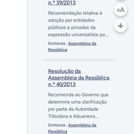
n.º 39/2013
A
A
Recomendação relativa à
adoção por entidades
públicas e privadas da
expressão universalista para
referenciar os direitos
Emitente:
Assembleia da 
humanos
República
Resolução da 
Assembleia da República 
n.º 40/2013
Recomenda ao Governo que
determine uma clarificação
por parte da Autoridade
Tributária e Aduaneira
quanto ao regime de
Emitente:
Assembleia da 
isenção do IVA aplicável à
República