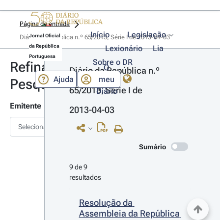
Página de entrada
Início
Legislação
Jornal Oficial
Diário da República n.º 65/2013, Série I de 2013-04-03
da República
Lexionário
Lia
Portuguesa
Sobre o DR
Refinar
O
Diário da República n.º 
Ajuda
meu
Pesquisa
65/2013, Série I de 
Diário
Emitente
2013-04-03
Selecionar
Sumário
9 de 9 
resultados
Resolução da 
Assembleia da República 