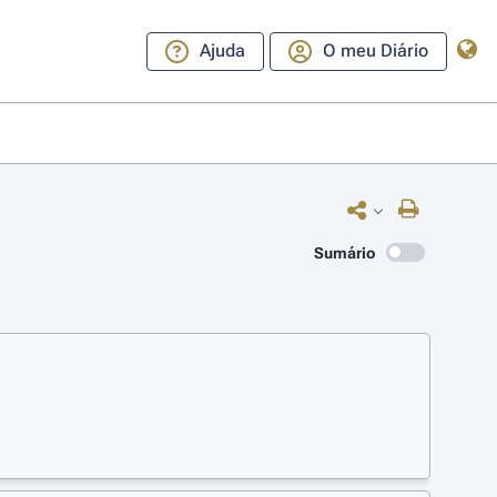
Ajuda
O meu Diário
Sumário