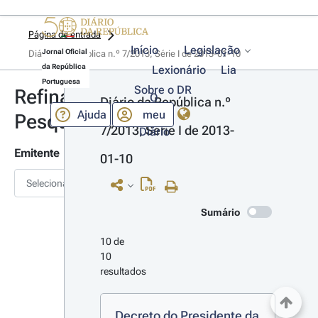
Página de entrada
Início
Legislação
Jornal Oficial
Diário da República n.º 7/2013, Série I de 2013-01-10
da República
Lexionário
Lia
Portuguesa
Sobre o DR
Refinar
O
Diário da República n.º 
Ajuda
meu
Pesquisa
7/2013, Série I de 2013-
Diário
Emitente
01-10
Selecionar
Sumário
10 de 
10 
resultados
Decreto do Presidente da 