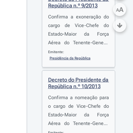
República n.º 9/2013
A
A
Confirma a exoneração do
cargo de Vice-Chefe do
Estado-Maior da Força
Aérea do Tenente-General
Piloto Aviador Victor Manuel
Emitente:
Presidência da República
Lourenço Morato
Decreto do Presidente da 
República n.º 10/2013
Confirma a nomeação para
o cargo de Vice-Chefe do
Estado-Maior da Força
Aérea do Tenente-General
Piloto Aviador Carlos José
Emitente: