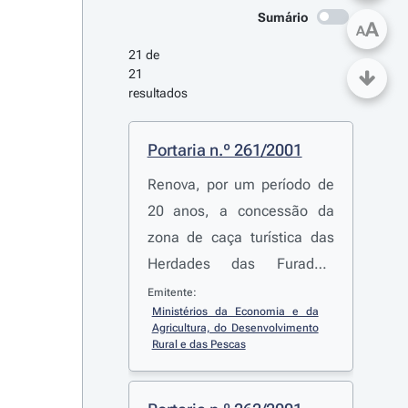
Sumário
A
A
21 de 
21 
resultados
Portaria n.º 261/2001
Renova, por um período de
20 anos, a concessão da
zona de caça turística das
Herdades das Furadas,
Moniza e Reguengo,
Emitente:
Ministérios da Economia e da 
abrangendo os prédios
Agricultura, do Desenvolvimento 
rústicos denominados
Rural e das Pescas
«Herdades das Furadas,
Moniza e Reguengo», sitos