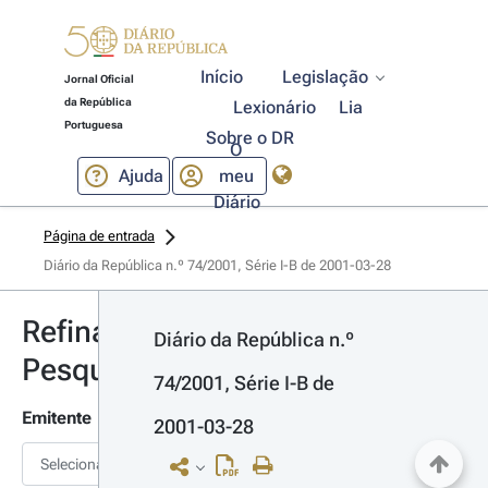
Início
Legislação
Jornal Oficial
da República
Lexionário
Lia
Portuguesa
Sobre o DR
O
Ajuda
meu
Diário
Página de entrada
Diário da República n.º 74/2001, Série I-B de 2001-03-28
Refinar
Diário da República n.º 
Pesquisa
74/2001, Série I-B de 
Emitente
2001-03-28
Selecionar