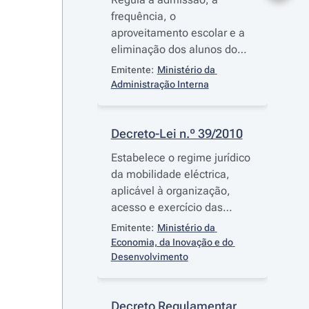
frequência, o
aproveitamento escolar e a
eliminação dos alunos do
ciclo de estudos integrado
Emitente:
Ministério da 
do mestrado em Ciências
Administração Interna
Policiais
Decreto-Lei n.º 39/2010
Estabelece o regime jurídico
da mobilidade eléctrica,
aplicável à organização,
acesso e exercício das
actividades relativas à
Emitente:
Ministério da 
mobilidade eléctrica, bem
Economia, da Inovação e do 
como as regras destinadas à
Desenvolvimento
criação de uma rede piloto
de mobilidade eléctrica
Decreto Regulamentar 