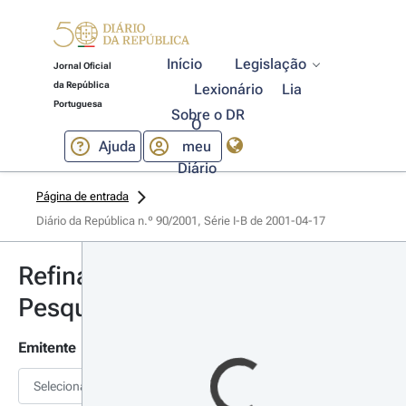
Início
Legislação
Jornal Oficial
da República
Lexionário
Lia
Portuguesa
Sobre o DR
O
Ajuda
meu
Diário
Página de entrada
Diário da República n.º 90/2001, Série I-B de 2001-04-17
Refinar
Pesquisa
Emitente
Selecionar