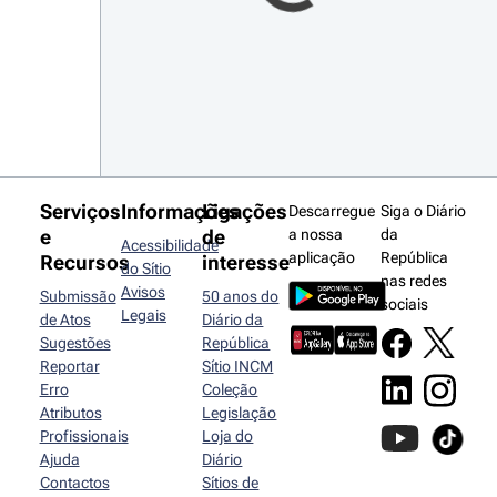
Serviços
Informações
Ligações
Descarregue
Siga o Diário
e
de
a nossa
da
Acessibilidade
aplicação
República
Recursos
interesse
do Sítio
nas redes
Avisos
Submissão
50 anos do
sociais
Legais
de Atos
Diário da
Sugestões
República
Reportar
Sítio INCM
Erro
Coleção
Atributos
Legislação
Profissionais
Loja do
Ajuda
Diário
Contactos
Sítios de