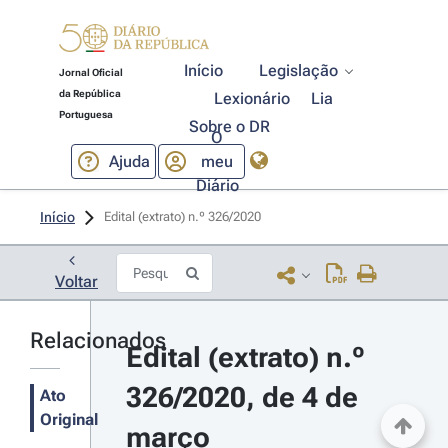
Início
Legislação
Jornal Oficial
da República
Lexionário
Lia
Portuguesa
Sobre o DR
O
Ajuda
meu
Diário
Início
Edital (extrato) n.º 326/2020 
Voltar
Relacionados
Edital (extrato) n.º 
326/2020, de 4 de 
Ato
Original
março