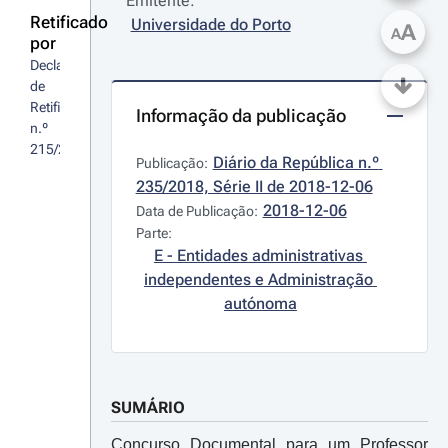
Emitente:
Retificado
Universidade do Porto
A
A
por
Declaração 
de 
Retificação 
Informação da publicação
n.º 
215/2019
Diário da República n.º 
Publicação:
235/2018, Série II de 2018-12-06
2018-12-06
Data de Publicação:
Parte:
E - Entidades administrativas 
independentes e Administração 
autónoma
SUMÁRIO
Concurso Documental para um Professor