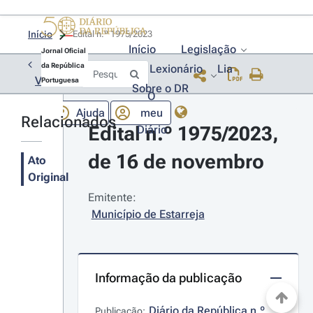
Início
Edital n.º 1975/2023 
Início
Legislação
Jornal Oficial
da República
Lexionário
Lia
Voltar
Portuguesa
Sobre o DR
O
Ajuda
meu
Relacionados
Edital n.º 1975/2023, 
Diário
de 16 de novembro
Ato
Original
Emitente:
Município de Estarreja
Informação da publicação
Diário da República n.º 
Publicação: