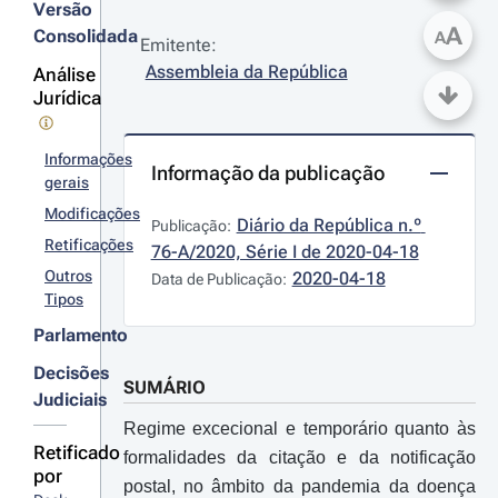
Versão
A
Consolidada
A
Emitente:
Assembleia da República
Análise
Jurídica
Informações
Informação da publicação
gerais
Modificações
Diário da República n.º 
Publicação:
Retificações
76-A/2020, Série I de 2020-04-18
Outros
2020-04-18
Data de Publicação:
Tipos
Parlamento
Decisões
SUMÁRIO
Judiciais
Regime excecional e temporário quanto às
Retificado
formalidades da citação e da notificação
por
postal, no âmbito da pandemia da doença