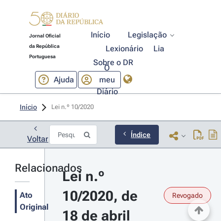
Início
Legislação
Jornal Oficial
da República
Lexionário
Lia
Portuguesa
Sobre o DR
O
Ajuda
meu
Diário
Início
Lei n.º 10/2020 
Índice
Voltar
Relacionados
Lei n.º 
10/2020, de 
Ato
Revogado
Original
18 de abril