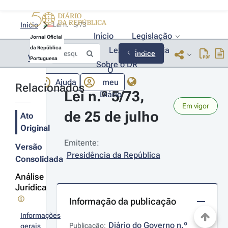
Início
Lei n.º 5/73 
Início
Legislação
Jornal Oficial
da República
Lexionário
Lia
Índice
Voltar
Portuguesa
Sobre o DR
O
Ajuda
meu
Relacionados
Lei n.º 5/73, 
Diário
Em vigor
de 25 de julho
Ato
Original
Emitente:
Versão
Presidência da República
Consolidada
Análise
Jurídica
Informação da publicação
Informações
Diário do Governo n.º 
Publicação:
gerais