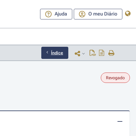
Ajuda
O meu Diário
Índice
Revogado