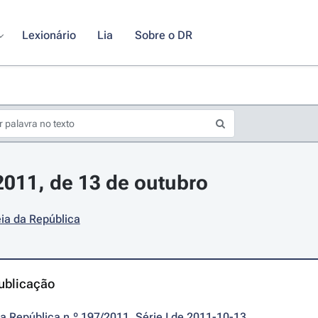
Lexionário
Lia
Sobre o DR
/2011, de 13 de outubro
ia da República
ublicação
da República n.º 197/2011, Série I de 2011-10-13