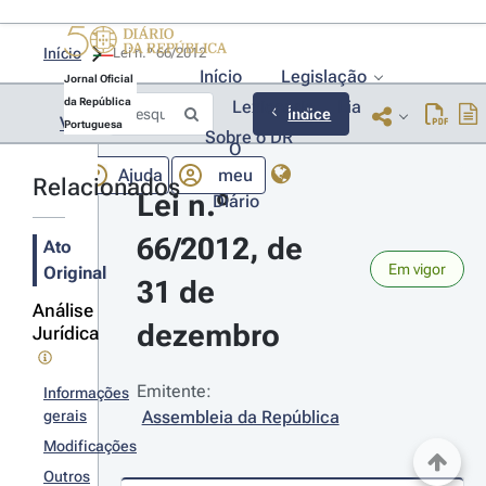
Início
Lei n.º 66/2012 
Início
Legislação
Jornal Oficial
da República
Lexionário
Lia
Índice
Voltar
Portuguesa
Sobre o DR
O
Ajuda
meu
Relacionados
Lei n.º 
Diário
66/2012, de 
Ato
Em vigor
Original
31 de 
Análise
dezembro
Jurídica
Emitente:
Informações
gerais
Assembleia da República
Modificações
Outros