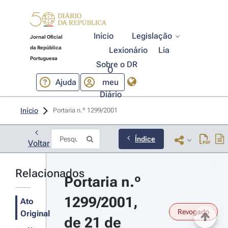
Início
Legislação
Jornal Oficial
da República
Lexionário
Lia
Portuguesa
Sobre o DR
O
Ajuda
meu
Diário
Início
Portaria n.º 1299/2001 
Índice
Voltar
Relacionados
Portaria n.º 
1299/2001, 
Ato
Revogado
Original
de 21 de 