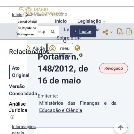
Início
Portaria n.º 148/2012 
Início
Legislação
Jornal Oficial
da República
Lexionário
Lia
Índice
Voltar
Portuguesa
Sobre o DR
O
Ajuda
meu
Relacionados
Portaria n.º 
Diário
148/2012, de 
Ato
Revogado
Original
16 de maio
Versão
Consolidada
Emitente:
Ministérios das Finanças e da 
Análise
Jurídica
Educação e Ciência
Informações
gerais