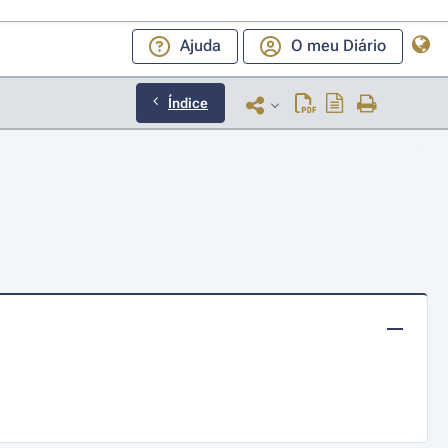
Ajuda
O meu Diário
Índice