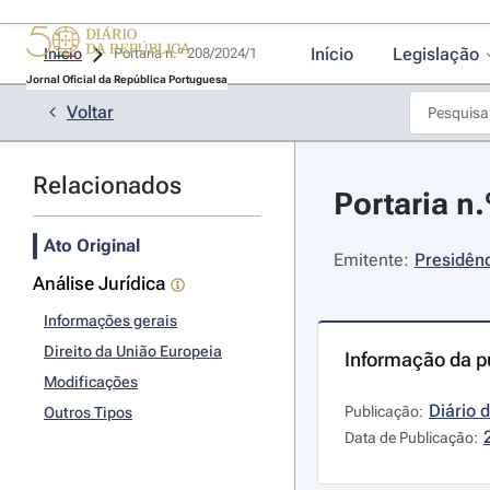
Início
Legislação
Início
Portaria n.º 208/2024/1 
Jornal Oficial da República Portuguesa
Voltar
Relacionados
Portaria n
Ato Original
Emitente:
Presidênc
Análise Jurídica
Informações gerais
Direito da União Europeia
Informação da p
Modificações
Diário 
Publicação:
Outros Tipos
Data de Publicação: