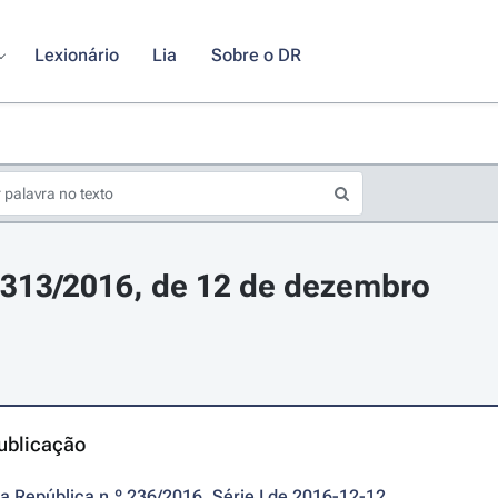
Lexionário
Lia
Sobre o DR
º 313/2016, de 12 de dezembro
ublicação
da República n.º 236/2016, Série I de 2016-12-12