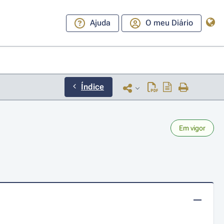
Ajuda
O meu Diário
Índice
Em vigor