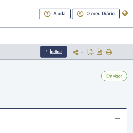
Ajuda
O meu Diário
Índice
Em vigor