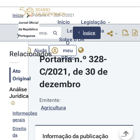
Início
Portaria n.º 328-C/2021 
Início
Legislação
Jornal Oficial
da República
Lexionário
Lia
Índice
Voltar
Portuguesa
Sobre o DR
O
Ajuda
meu
Relacionados
Portaria n.º 328-
Diário
C/2021, de 30 de 
Ato
Original
dezembro
Análise
Jurídica
Emitente:
Agricultura
Informações
gerais
Direito
da
Informação da publicação