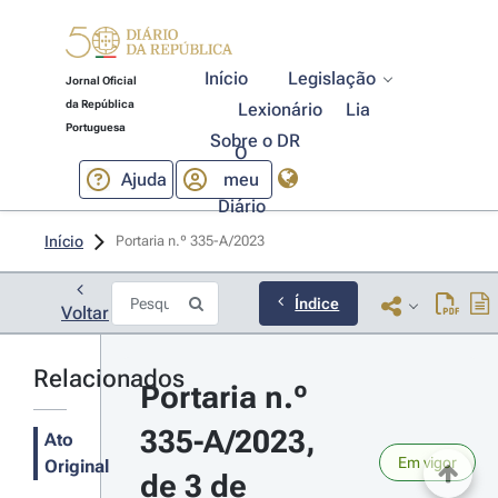
Início
Legislação
Jornal Oficial
da República
Lexionário
Lia
Portuguesa
Sobre o DR
O
Ajuda
meu
Diário
Início
Portaria n.º 335-A/2023 
Índice
Voltar
Relacionados
Portaria n.º 
335-A/2023, 
Ato
Em vigor
Original
de 3 de 