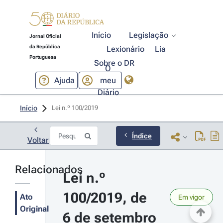
Início
Legislação
Jornal Oficial
da República
Lexionário
Lia
Portuguesa
Sobre o DR
O
Ajuda
meu
Diário
Início
Lei n.º 100/2019 
Índice
Voltar
Relacionados
Lei n.º 
100/2019, de 
Ato
Em vigor
Original
6 de setembro