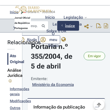
Início
Portaria n.º 355/2004 
Início
Legislação
Jornal Oficial
da República
Lexionário
Lia
Índice
Voltar
Portuguesa
Sobre o DR
O
Ajuda
meu
Relacionados
Portaria n.º 
Diário
355/2004, de 
Ato
Em vigor
Original
5 de abril
Análise
Jurídica
Emitente:
Ministério da Economia
Informações
gerais
Modificações
Informação da publicação
Outros